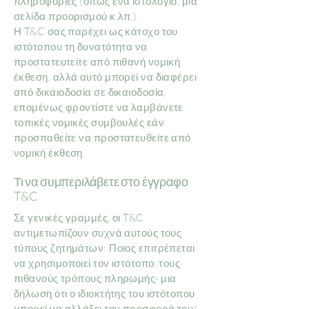
πληροφορίες (όπως ένα ιστολόγιο, μια
σελίδα προορισμού κ.λπ.).
Η T&C σας παρέχει ως κάτοχο του
ιστότοπου τη δυνατότητα να
προστατευτείτε από πιθανή νομική
έκθεση, αλλά αυτό μπορεί να διαφέρει
από δικαιοδοσία σε δικαιοδοσία,
επομένως φροντίστε να λαμβάνετε
τοπικές νομικές συμβουλές εάν
προσπαθείτε να προστατευθείτε από
νομική έκθεση.
Τι να συμπεριλάβετε στο έγγραφο
T&C
Σε γενικές γραμμές, οι T&C
αντιμετωπίζουν συχνά αυτούς τους
τύπους ζητημάτων: Ποιος επιτρέπεται
να χρησιμοποιεί τον ιστότοπο. τους
πιθανούς τρόπους πληρωμής· μια
δήλωση ότι ο ιδιοκτήτης του ιστότοπου
μπορεί να αλλάξει την προσφορά του/