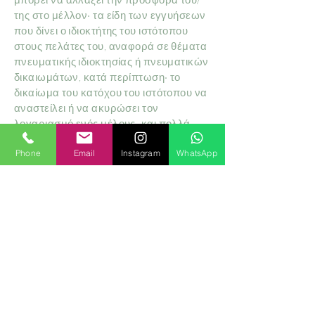
της στο μέλλον· τα είδη των εγγυήσεων
που δίνει ο ιδιοκτήτης του ιστότοπου
στους πελάτες του, αναφορά σε θέματα
πνευματικής ιδιοκτησίας ή πνευματικών
δικαιωμάτων, κατά περίπτωση· το
δικαίωμα του κατόχου του ιστότοπου να
αναστείλει ή να ακυρώσει τον
λογαριασμό ενός μέλους· και πολλά
πολλά άλλα.
Phone
Email
Instagram
WhatsApp
Για να μάθετε περισσότερα σχετικά με
αυτό, ανατρέξτε στο άρθρο μας «
Δημιουργία Πολιτικής Όρων και
Προϋποθέσεων
».
ΒΡΕΙΤΕ ΜΑΣ
Alexandrou Roma 27, Zante Town, Greece
+30 694 576 1665