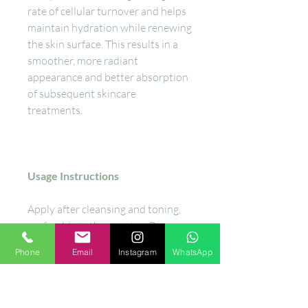
rate of cellular turnover and helps
maintain hydration while renewing
the skin surface. This results in a
smoother, more radiant
appearance and better absorption
of subsequent skincare
treatments.
Usage Instructions
Apply after cleansing and toning,
preferably in the evening. Dispense
a few drops onto fingertips and
Phone
Email
Instagram
WhatsApp
smooth over the face and neck,
avoiding the eye area. Follow with
moisturizer. Use 2-3 times per