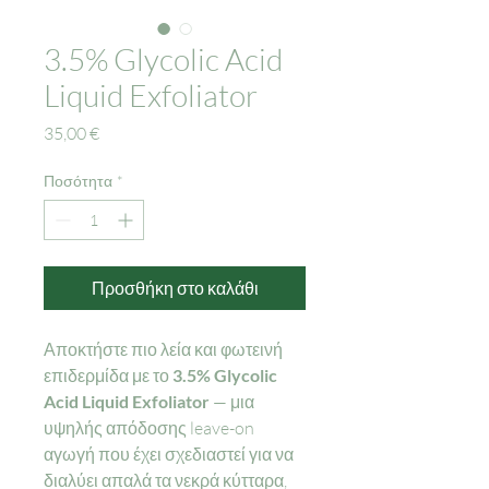
3.5% Glycolic Acid
Liquid Exfoliator
Τιμή
35,00 €
Ποσότητα
*
Προσθήκη στο καλάθι
Αποκτήστε πιο λεία και φωτεινή
επιδερμίδα με το
3.5% Glycolic
Acid Liquid Exfoliator
— μια
υψηλής απόδοσης leave-on
αγωγή που έχει σχεδιαστεί για να
διαλύει απαλά τα νεκρά κύτταρα,