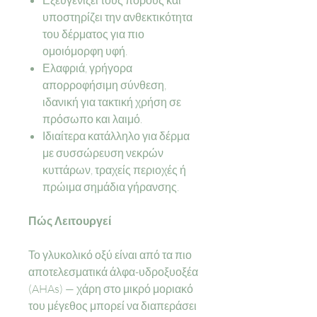
Εξευγενίζει τους πόρους και
υποστηρίζει την ανθεκτικότητα
του δέρματος για πιο
ομοιόμορφη υφή.
Ελαφριά, γρήγορα
απορροφήσιμη σύνθεση,
ιδανική για τακτική χρήση σε
πρόσωπο και λαιμό.
Ιδιαίτερα κατάλληλο για δέρμα
με συσσώρευση νεκρών
κυττάρων, τραχείς περιοχές ή
πρώιμα σημάδια γήρανσης.
Πώς Λειτουργεί
Το γλυκολικό οξύ είναι από τα πιο
αποτελεσματικά άλφα-υδροξυοξέα
(AHAs) — χάρη στο μικρό μοριακό
του μέγεθος μπορεί να διαπεράσει