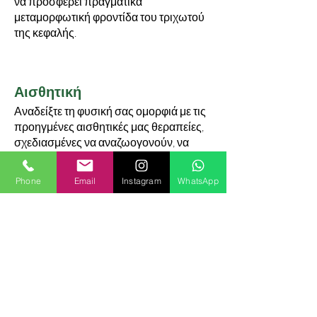
να προσφέρει πραγματικά
μεταμορφωτική φροντίδα του τριχωτού
της κεφαλής.
Αισθητική
Αναδείξτε τη φυσική σας ομορφιά με τις
προηγμένες αισθητικές μας θεραπείες,
σχεδιασμένες να αναζωογονούν, να
ανανεώνουν και να
επαναπροσδιορίζουν την εμφάνισή σας.
Phone
Email
Instagram
WhatsApp
Στην The White Clinic Dermomedica,
προσφέρουμε μια ολοκληρωμένη σειρά
λύσεων, απόλυτα προσαρμοσμένων σε
κάθε τύπο δέρματος και ανάγκη.
Από αναζωογονητικές θεραπείες
προσώπου, χημικά peelings,
microneedling, skin boosters και
θεραπείες ακμής, έως ισχυρά